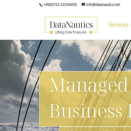
+49(0)152-52334050
info@datanautics.net
Services
Managed
Business 