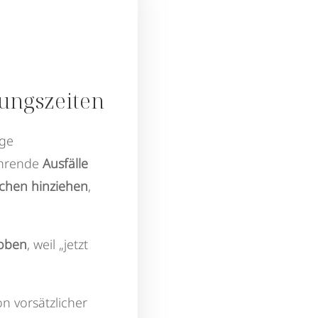
ungszeiten
nge
hrende
Ausfälle
ochen hinziehen
,
hoben
, weil „jetzt
on vorsätzlicher