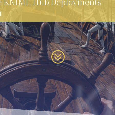
te KNIME Hub Deployments
t
?
K