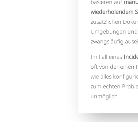
basieren auf
manue
wiederholendem S
zusätzlichen Dok
Umgebungen und i
zwangsläufig ause
Im Fall eines
Incid
oft von der einen 
wie alles konfiguri
zum echten Proble
unmöglich.