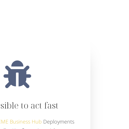

ible to act fast
IME Business Hub
Deployments